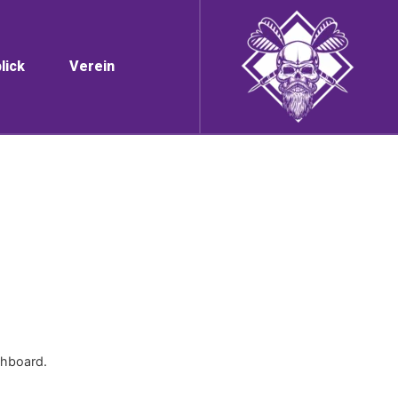
lick
Verein
8. Juli 2021 um 17:18 Uhr
shboard.